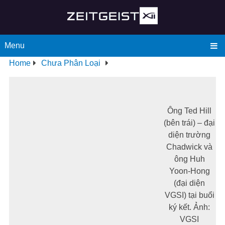
Menu
Home
Chưa Phân Loại
Ông Ted Hill
(bên trái) – đại
diện trường
Chadwick và
ông Huh
Yoon-Hong
(đại diện
VGSI) tại buổi
ký kết. Ảnh:
VGSI