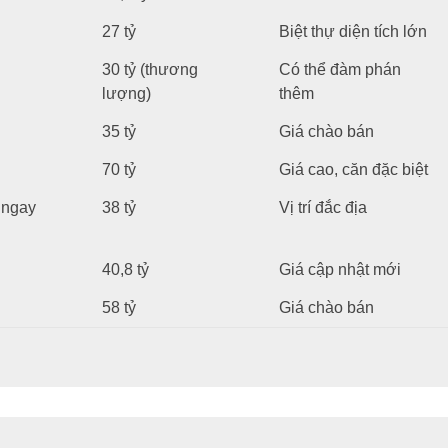
27 tỷ
Biệt thự diện tích lớn
30 tỷ (thương
Có thể đàm phán
lượng)
thêm
35 tỷ
Giá chào bán
70 tỷ
Giá cao, căn đặc biệt
 ngay
38 tỷ
Vị trí đắc địa
40,8 tỷ
Giá cập nhật mới
58 tỷ
Giá chào bán