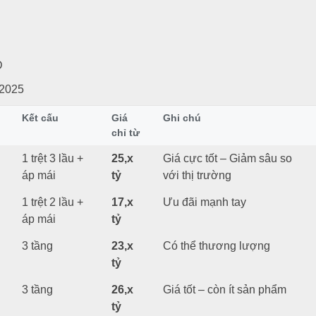
Đ
/2025
Kết cấu
Giá
Ghi chú
chỉ từ
1 trệt 3 lầu +
25,x
Giá cực tốt – Giảm sâu so
áp mái
tỷ
với thị trường
1 trệt 2 lầu +
17,x
Ưu đãi mạnh tay
áp mái
tỷ
3 tầng
23,x
Có thể thương lượng
tỷ
3 tầng
26,x
Giá tốt – còn ít sản phẩm
tỷ