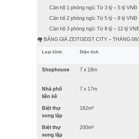
Căn hộ 1 phòng ngủ: Từ 3 tỷ – 5 tỷ VNĐ
Căn hộ 2 phòng ngủ: Từ 5 tỷ – 8 tỷ VNĐ
Căn hộ 3 phòng ngủ: Từ 8 tỷ – 12 tỷ VN
🏘️ BẢNG GIÁ ZEITGEIST CITY – THÁNG 08
Loại hình
Diện tích
Shophouse
7 x 18m
Nhà phố
7 x 17m
liền kề
Biệt thự
162m²
song lập
Biệt thự
200m²
song lập