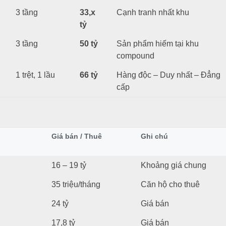
3 tầng
33,x
Cạnh tranh nhất khu
tỷ
3 tầng
50 tỷ
Sản phẩm hiếm tại khu
compound
1 trệt, 1 lầu
66 tỷ
Hàng độc – Duy nhất – Đẳng
cấp
Giá bán / Thuê
Ghi chú
16 – 19 tỷ
Khoảng giá chung
35 triệu/tháng
Căn hộ cho thuê
24 tỷ
Giá bán
17,8 tỷ
Giá bán