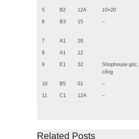
5
B2
12A
10×20
6
B3
15
–
7
A1
28
8
A1
12
9
E1
32
Shophouse góc,
cổng
10
B5
01
–
11
C1
12A
–
Related Posts