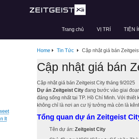
Trang chủ
VỊ TRÍ
TIỆN 
Home
Tin Tức
Cập nhật giá bán Zeitgeis
Cập nhật giá bán Ze
Cập nhật giá bán Zeitgeist City tháng 9/2025
Dự án Zeitgeist City
đang bước vào giai đoạn
đáng sống nhất tại TP. Hồ Chí Minh. Với thiết kế
không chỉ là nơi an cư lý tưởng mà còn là kên
weet
Tổng quan dự án Zeitgeist Cit
n It
Tên dự án:
Zeitgeist City