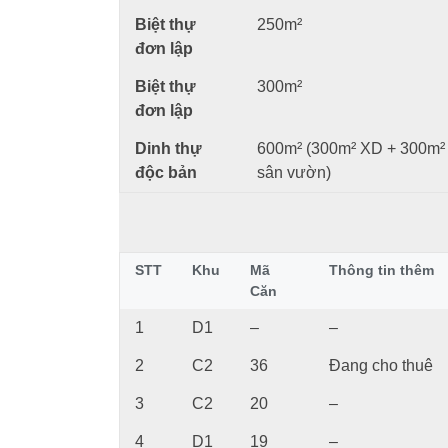
Biệt thự
250m²
đơn lập
Biệt thự
300m²
đơn lập
Dinh thự
600m² (300m² XD + 300m²
độc bản
sân vườn)
STT
Khu
Mã
Thông tin thêm
Căn
1
D1
–
–
2
C2
36
Đang cho thuê
3
C2
20
–
4
D1
19
–