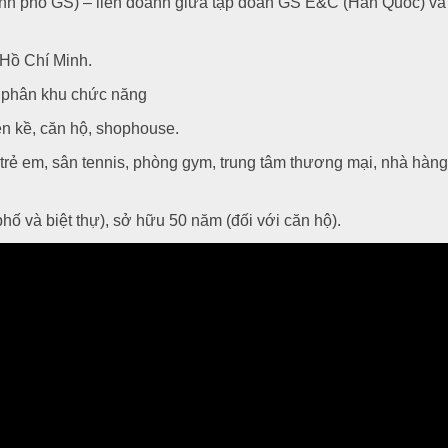
nh phố GS) – liên doanh giữa tập đoàn GS E&C (Hàn Quốc) và
 Hồ Chí Minh.
 phân khu chức năng
ền kề, căn hộ, shophouse.
i trẻ em, sân tennis, phòng gym, trung tâm thương mại, nhà hàng
phố và biệt thự), sở hữu 50 năm (đối với căn hộ).