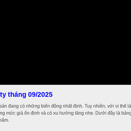
ity tháng 09/2025
sản đang có những biến động nhất định. Tuy nhiên, với vị thế l
ng mức giá ổn định và có xu hướng tăng nhẹ. Dưới đây là bản
phẩm.