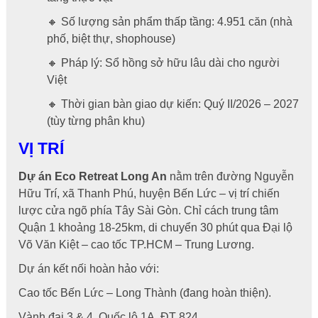
🔸 Số lượng sản phẩm thấp tầng: 4.951 căn (nhà
phố, biệt thự, shophouse)
🔸 Pháp lý: Sổ hồng sở hữu lâu dài cho người
Việt
🔸 Thời gian bàn giao dự kiến: Quý II/2026 – 2027
(tùy từng phân khu)
VỊ TRÍ
Dự án Eco Retreat Long An
nằm trên đường Nguyễn
Hữu Trí, xã Thanh Phú, huyện Bến Lức – vị trí chiến
lược cửa ngõ phía Tây Sài Gòn. Chỉ cách trung tâm
Quận 1 khoảng 18-25km, di chuyển 30 phút qua Đại lộ
Võ Văn Kiệt – cao tốc TP.HCM – Trung Lương.
Dự án kết nối hoàn hảo với:
Cao tốc Bến Lức – Long Thành (đang hoàn thiện).
Vành đai 3 & 4, Quốc lộ 1A, ĐT 824.