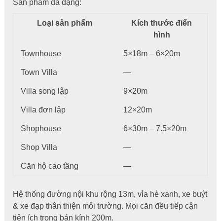
Sản phẩm đa dạng:
Loại sản phẩm
Kích thước điển
hình
Townhouse
5×18m – 6×20m
Town Villa
—
Villa song lập
9×20m
Villa đơn lập
12×20m
Shophouse
6×30m – 7.5×20m
Shop Villa
—
Căn hộ cao tầng
—
Hệ thống đường nội khu rộng 13m, vỉa hè xanh, xe buýt
& xe đạp thân thiện môi trường. Mọi căn đều tiếp cận
tiện ích trong bán kính 200m.