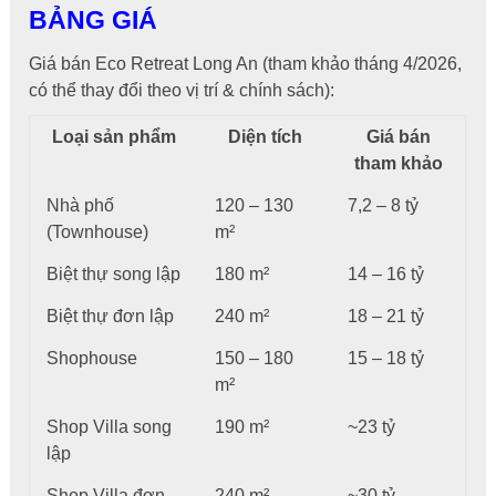
BẢNG GIÁ
Giá bán Eco Retreat Long An (tham khảo tháng 4/2026,
có thể thay đổi theo vị trí & chính sách):
Loại sản phẩm
Diện tích
Giá bán
tham khảo
Nhà phố
120 – 130
7,2 – 8 tỷ
(Townhouse)
m²
Biệt thự song lập
180 m²
14 – 16 tỷ
Biệt thự đơn lập
240 m²
18 – 21 tỷ
Shophouse
150 – 180
15 – 18 tỷ
m²
Shop Villa song
190 m²
~23 tỷ
lập
Shop Villa đơn
240 m²
~30 tỷ