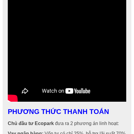
PHƯƠNG THỨC THANH TOÁN
Chủ đầu tư Ecopark
đưa ra 2 phương án linh hoạt:
Vay ngân hàng:
Vốn tự có chỉ 25%, hỗ trợ lãi suất 70%